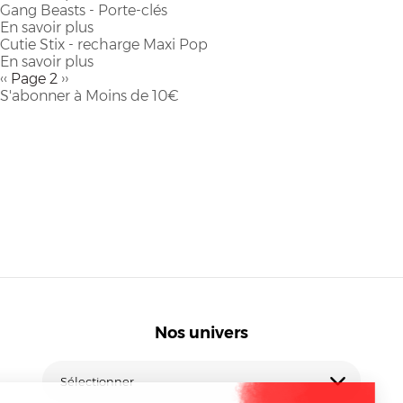
Gang Beasts - Porte-clés
d'action
-
Gang
En savoir plus
11,5
8
Beasts
sur
Cutie Stix - recharge Maxi Pop
cm
Figurines
-
Gang
En savoir plus
2
Beasts
sur
Pagination
Page
‹‹
Page 2
Page
››
Figurines
-
Cutie
précédente
S'abonner à Moins de 10€
suivante
Porte-
Stix
clés
-
recharge
Maxi
Pop
Nos univers
Vue
univers