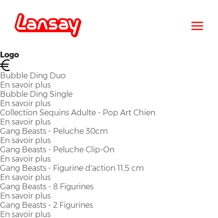
Skip
to
main
navigation
Logo
Image
Bubble Ding Duo
En savoir plus
sur
Bubble Ding Single
Bubble
En savoir plus
Ding
sur
Collection Sequins Adulte - Pop Art Chien
Duo
Bubble
En savoir plus
Ding
sur
Gang Beasts - Peluche 30cm
Single
Collection
En savoir plus
Sequins
sur
Gang Beasts - Peluche Clip-On
Adulte
Gang
En savoir plus
-
Beasts
sur
Gang Beasts - Figurine d'action 11,5 cm
Pop
-
Gang
En savoir plus
Art
Peluche
Beasts
sur
Gang Beasts - 8 Figurines
Chien
30cm
-
Gang
En savoir plus
Peluche
Beasts
sur
Gang Beasts - 2 Figurines
Clip-
-
Gang
En savoir plus
On
Figurine
Beasts
sur