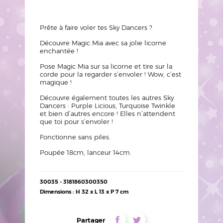
Texte
Prête à faire voler tes Sky
Dancers
?
Découvre Magic Mia avec sa jolie licorne
enchantée !
Pose Magic Mia sur sa licorne et tire sur la
corde pour la regarder s’envoler ! Wow, c’est
magique !
Découvre également toutes les autres Sky
Dancers
:
Purple
Licious
, Turquoise Twinkle
et bien d’autres encore ! Elles n’attendent
que toi pour s’envoler !
Fonctionne sans piles.
Poupée 18cm, lanceur 14cm.
Détails
30035 - 3181860300350
techniques
Dimensions : H 32 x L 13 x P 7 cm
Liens