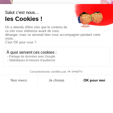
Étape
0
besoin
d’idées ?
Vue
navigation
jouets