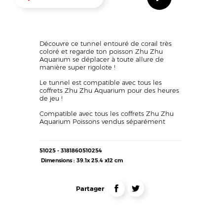
like
?
Texte
Découvre ce tunnel entouré de corail très
coloré et regarde ton poisson Zhu Zhu
Aquarium se déplacer à toute allure de
manière super rigolote !
Le tunnel est compatible avec tous les
coffrets Zhu Zhu Aquarium pour des heures
de jeu !
Compatible avec tous les coffrets Zhu Zhu
Aquarium Poissons vendus séparément
Détails
51025 - 3181860510254
techniques
Dimensions : 39.1x 25.4 x12 cm
Liens
partage