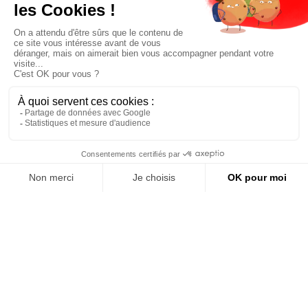
Étape
0
besoin
d’idées ?
Vue
navigation
jouets
Nos univers
Vue