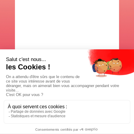
Étape
0
besoin
d’idées ?